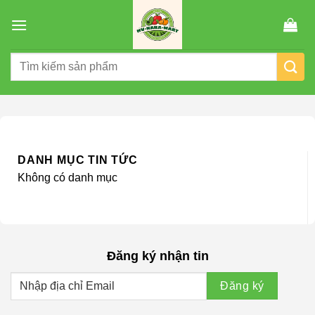
Chuyển
đến
nội
Tìm
dung
kiếm:
DANH MỤC TIN TỨC
Không có danh mục
Đăng ký nhận tin