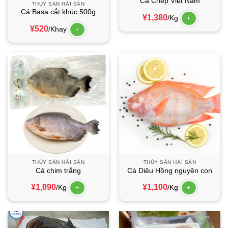
Cá Chép Việt Nam
THỦY SẢN HẢI SẢN
Cá Basa cắt khúc 500g
¥
1,380
/Kg
+
¥
520
/Khay
+
THỦY SẢN HẢI SẢN
THỦY SẢN HẢI SẢN
Cá chim trắng
Cá Diêu Hồng nguyên con
¥
1,090
¥
1,100
/Kg
/Kg
+
+