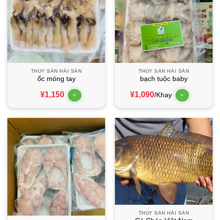
THỦY SẢN HẢI SẢN
THỦY SẢN HẢI SẢN
ốc móng tay
bạch tuộc baby
¥
1,150
¥
1,090
/Khay
+
+
THỦY SẢN HẢI SẢN