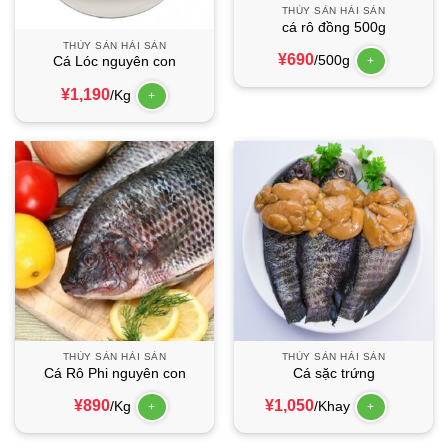
THỦY SẢN HẢI SẢN
cá rô đồng 500g
THỦY SẢN HẢI SẢN
¥
690
/500g
+
Cá Lóc nguyên con
¥
1,190
/Kg
+
THỦY SẢN HẢI SẢN
THỦY SẢN HẢI SẢN
Cá Rô Phi nguyên con
Cá sặc trứng
¥
890
¥
1,050
/Kg
/Khay
+
+