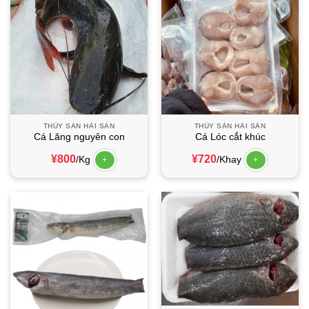
THỦY SẢN HẢI SẢN
THỦY SẢN HẢI SẢN
Cá Lăng nguyên con
Cá Lóc cắt khúc
¥
800
¥
720
/Kg
/Khay
+
+