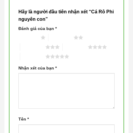
Hãy là người đầu tiên nhận xét “Cá Rô Phi
nguyên con”
Đánh giá của bạn
*
1 trên 5 sao
2 trên 5 sao
3 trên 5 sao
4 trên 5 sao
5 trên 5 sao
Nhận xét của bạn
*
Tên
*