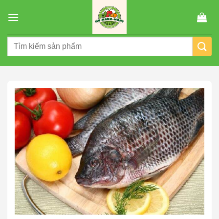
Chuyển
đến
nội
Tìm
dung
kiếm: