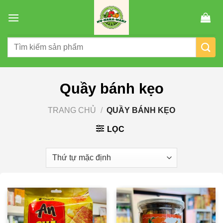
Chuyển
đến
nội
Tìm
dung
kiếm:
Quầy bánh kẹo
TRANG CHỦ
/
QUẦY BÁNH KẸO
LỌC