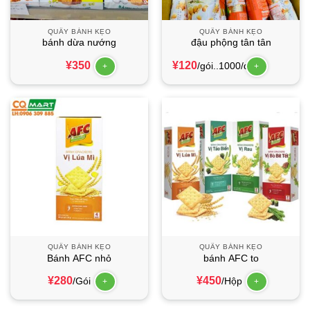
QUẦY BÁNH KẸO
QUẦY BÁNH KẸO
bánh dừa nướng
đậu phộng tân tân
¥
350
¥
120
/gói..1000/dây
+
+
QUẦY BÁNH KẸO
QUẦY BÁNH KẸO
Bánh AFC nhỏ
bánh AFC to
¥
280
¥
450
/Gói
/Hộp
+
+