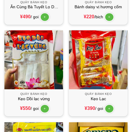
QUẦY BÁNH KẸO
QUẦY BÁNH KẸO
Ăn Cùng Bà Tuyết Lọ Dui
Bánh daisy vị hương cốm
Ga Pho Mai
¥
490
¥
220
/ goi
/bich
+
+
QUẦY BÁNH KẸO
QUẦY BÁNH KẸO
Kẹo Dồi lạc vừng
Kẹo Lạc
¥
550
¥
390
/ goi
/ goi
+
+