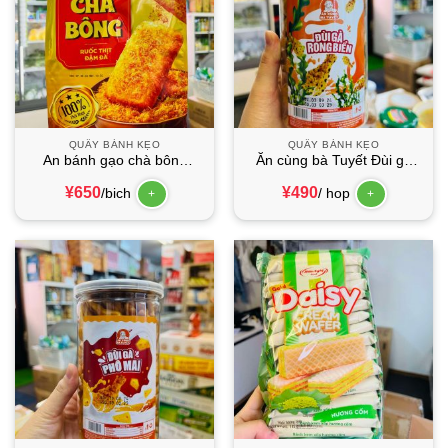
QUẦY BÁNH KẸO
QUẦY BÁNH KẸO
An bánh gạo chà bông
Ăn cùng bà Tuyết Đùi gà
ruốc thịt 145.6g Pork floss
rong biển HŨ 750ml*24H
¥
650
¥
490
/bich
/ hop
rice cracker
+
+