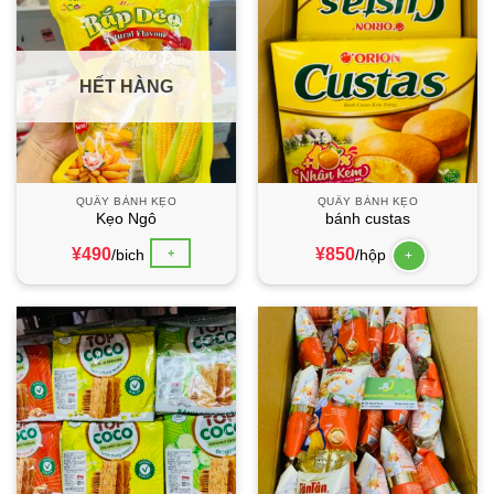
HẾT HÀNG
QUẦY BÁNH KẸO
QUẦY BÁNH KẸO
Kẹo Ngô
bánh custas
¥
490
¥
850
+
/bich
/hộp
+