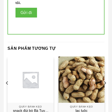
tôi.
SẢN PHẨM TƯƠNG TỰ
QUẦY BÁNH KẸO
QUẦY BÁNH KẸO
snack đùi bò Bà Tuyết
lạc luộc