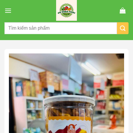
Chuyển
đến
nội
Tìm
dung
kiếm: