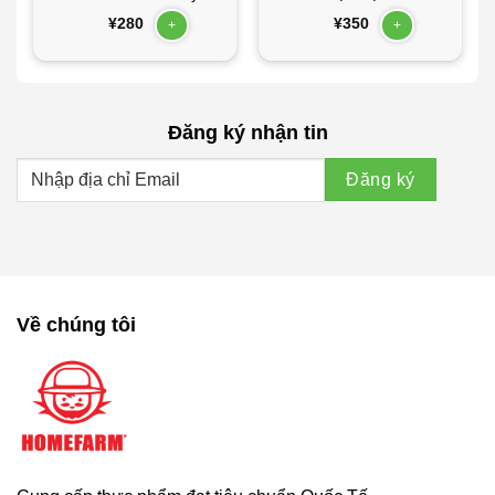
(Sao chép)
¥
280
¥
350
+
+
Đăng ký nhận tin
Về chúng tôi