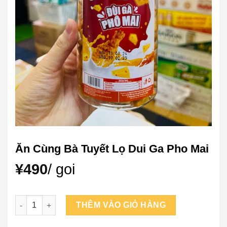
Ăn Cùng Bà Tuyết Lọ Dui Ga Pho Mai
¥
490
/ goi
Ăn Cùng Bà Tuyết Lọ Dui Ga Pho Mai số lượng
THÊM VÀO GIỎ HÀNG