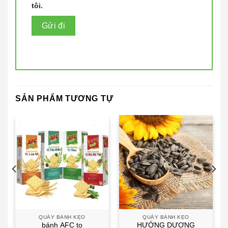
tôi.
SẢN PHẨM TƯƠNG TỰ
QUẦY BÁNH KẸO
QUẦY BÁNH KẸO
bánh AFC to
HƯỚNG DƯƠNG