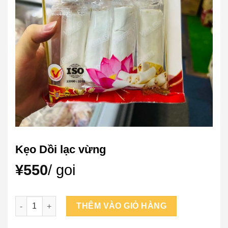
Kẹo Dồi lạc vừng
¥
550
/ goi
Kẹo Dồi lạc vừng số lượng
THÊM VÀO GIỎ HÀNG