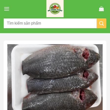
Chuyển
đến
nội
Tìm
dung
kiếm: