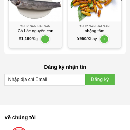
THỦY SẢN HẢI SẢN
THỦY SẢN HẢI SẢN
Cá Lóc nguyên con
nhộng tằm
¥
1,190
/Kg
¥
950
/Khay
+
+
Đăng ký nhận tin
Về chúng tôi