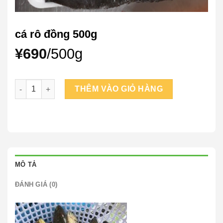
cá rô đồng 500g
¥
690
/500g
cá rô đồng 500g số lượng
THÊM VÀO GIỎ HÀNG
MÔ TẢ
ĐÁNH GIÁ (0)