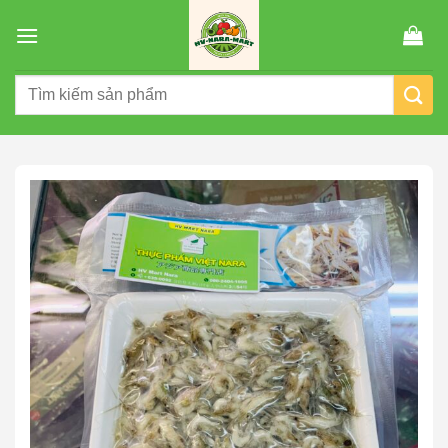
Chuyển
đến
nội
Tìm
dung
kiếm: