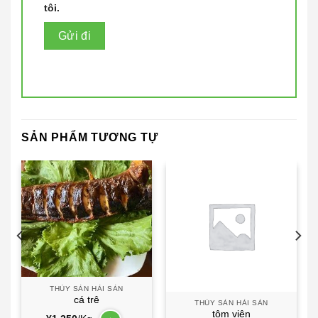
tôi.
SẢN PHẨM TƯƠNG TỰ
THỦY SẢN HẢI SẢN
cá trê
THỦY SẢN HẢI SẢN
tôm viên