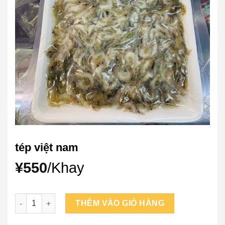
tép việt nam
¥
550
/Khay
tép việt nam số lượng
THÊM VÀO GIỎ HÀNG