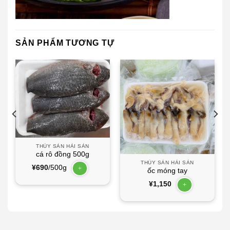
SẢN PHẨM TƯƠNG TỰ
THỦY SẢN HẢI SẢN
cá rô đồng 500g
THỦY SẢN HẢI SẢN
¥
690
/500g
+
ốc móng tay
¥
1,150
+