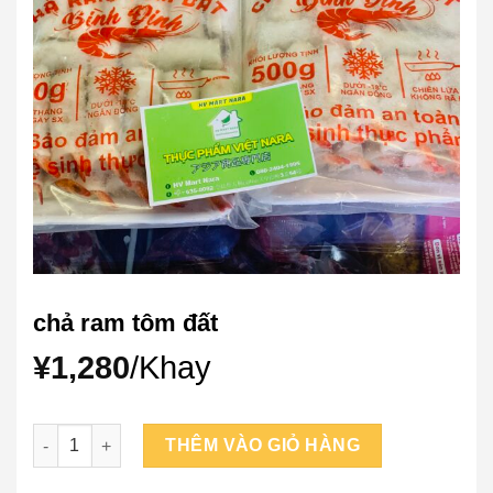
chả ram tôm đất
¥
1,280
/Khay
chả ram tôm đất số lượng
THÊM VÀO GIỎ HÀNG