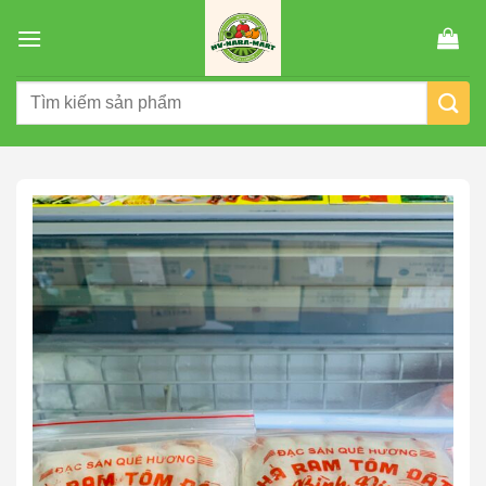
Chuyển
đến
nội
Tìm
dung
kiếm: