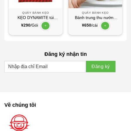
QUẦY BÁNH KẸO
QUẦY BÁNH KẸO
KẸO DYNAMITE túi
Bánh trung thu nướng
NHỎ
hạt sen 1 trứng
¥
290
/Gói
¥
650
/cái
+
+
Đăng ký nhận tin
Về chúng tôi