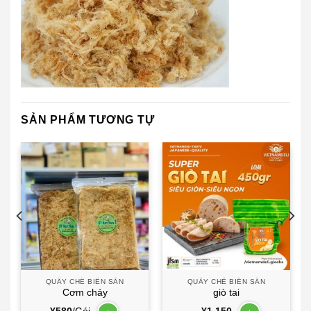
SẢN PHẨM TƯƠNG TỰ
QUẦY CHẾ BIẾN SẴN
QUẦY CHẾ BIẾN SẴN
Cơm cháy
giò tai