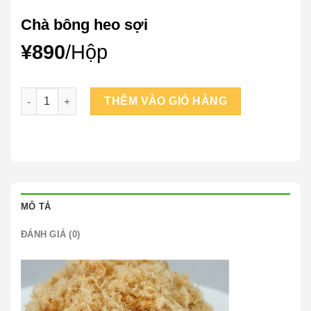
Chà bông heo sợi
¥
890
/Hộp
Chà bông heo sợi số lượng
THÊM VÀO GIỎ HÀNG
MÔ TẢ
ĐÁNH GIÁ (0)