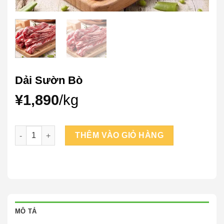
Dải Sườn Bò
¥
1,890
/kg
Dải Sườn Bò số lượng
THÊM VÀO GIỎ HÀNG
MÔ TẢ