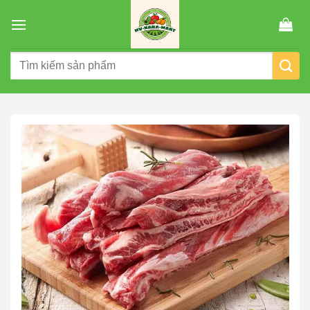
Chuyển
đến
nội
Tìm
dung
kiếm: