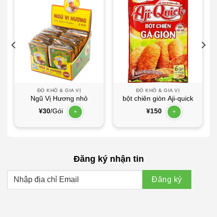
ĐỒ KHÔ & GIA VỊ
ĐỒ KHÔ & GIA VỊ
Ngũ Vị Hương nhỏ
bột chiên giòn Aji-quick
¥
30
/Gói
¥
150
+
+
Đăng ký nhận tin