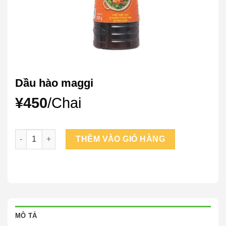
Dầu hào maggi
¥
450
/Chai
Dầu hào maggi số lượng
THÊM VÀO GIỎ HÀNG
MÔ TẢ