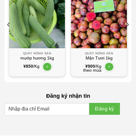
QUẦY NÔNG SẢN
QUẦY NÔNG SẢN
mướp hương 1kg
Mận Tươi 1kg
¥
850
/Kg
¥
900
/Kg
+
+
theo mùa
Đăng ký nhận tin