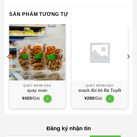
SẢN PHẨM TƯƠNG TỰ
QUẦY BÁNH KẸO
QUẦY BÁNH KẸO
quay xoan
snack đùi bò Bà Tuyết
¥
420
/Gói
¥
280
/Gói
+
+
Đăng ký nhận tin