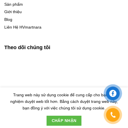
Sản phẩm
Giới thiệu
Blog
Liên Hệ HVmartnara
Theo dõi chúng tôi
Trang web này sử dụng cookie để cung cấp cho bạn trải
nghiệm duyệt web tốt hơn. Bằng cách duyệt trang web này,
© Bản quyền thuộc về HVMARTNARA |
Design by Eras VietNam
bạn đồng ý với việc chúng tôi sử dụng cookie.
Đây là cửa hàng demo nhằm mục đích thử nghiệm nên các
CHẤP NHẬN
đơn hàng sẽ không có hiệu lực.
Bỏ qua