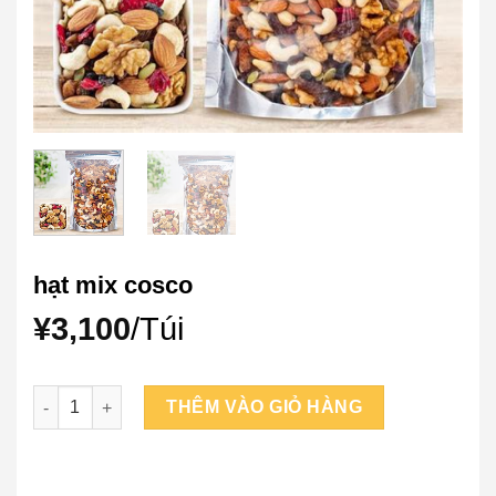
hạt mix cosco
¥
3,100
/Túi
hạt mix cosco số lượng
THÊM VÀO GIỎ HÀNG