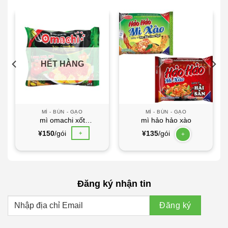
HẾT HÀNG
MÌ - BÚN - GẠO
MÌ - BÚN - GẠO
mì omachi xốt
mì hảo hảo xào
SPAGHETI
+
¥
150
/gói
¥
135
/gói
+
Đăng ký nhận tin