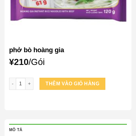
phở bò hoàng gia
¥
210
/Gói
phở bò hoàng gia số lượng
THÊM VÀO GIỎ HÀNG
MÔ TẢ