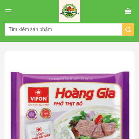
Chuyển
đến
nội
Tìm
dung
kiếm: