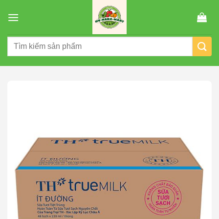
Chuyển
đến
nội
Tìm
dung
kiếm: