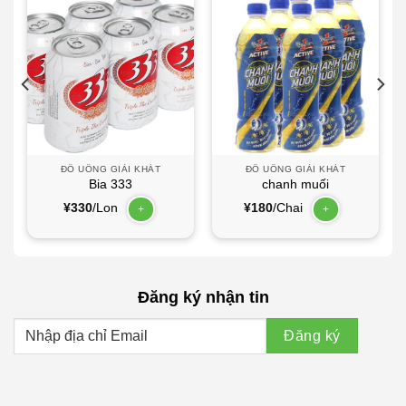
ĐỒ UỐNG GIẢI KHÁT
ĐỒ UỐNG GIẢI KHÁT
Bia 333
chanh muối
¥
330
/Lon
¥
180
/Chai
+
+
Đăng ký nhận tin