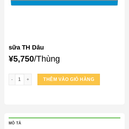
sữa TH Dâu
¥
5,750
/Thùng
sữa TH Dâu số lượng
THÊM VÀO GIỎ HÀNG
MÔ TẢ