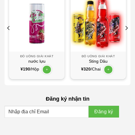
ĐỒ UỐNG GIẢI KHÁT
ĐỒ UỐNG GIẢI KHÁT
nước lựu
Sting Dâu
¥
190
/Hộp
¥
320
/Chai
+
+
Đăng ký nhận tin