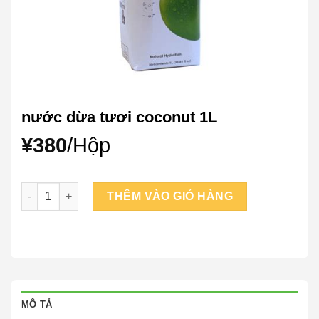
nước dừa tươi coconut 1L
¥
380
/Hộp
nước dừa tươi coconut 1L số lượng
THÊM VÀO GIỎ HÀNG
MÔ TẢ