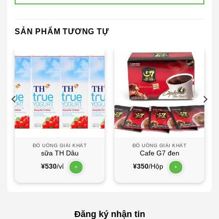
SẢN PHẨM TƯƠNG TỰ
ĐỒ UỐNG GIẢI KHÁT
ĐỒ UỐNG GIẢI KHÁT
sữa TH Dâu
Cafe G7 đen
¥
530
/vỉ
¥
350
/Hộp
+
+
Đăng ký nhận tin