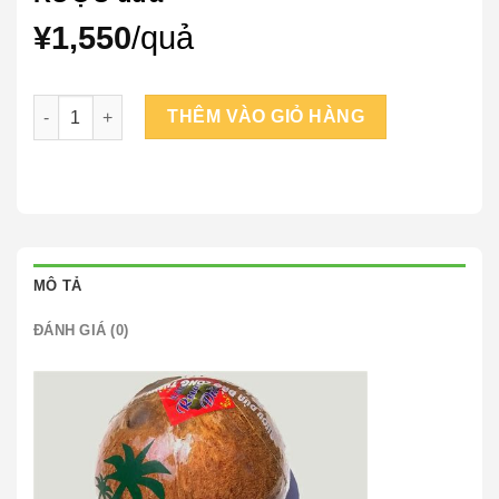
¥
1,550
/quả
RƯỢU dừa số lượng
THÊM VÀO GIỎ HÀNG
MÔ TẢ
ĐÁNH GIÁ (0)