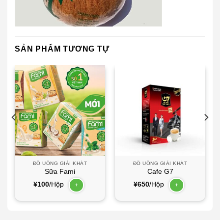
SẢN PHẨM TƯƠNG TỰ
ĐỒ UỐNG GIẢI KHÁT
ĐỒ UỐNG GIẢI KHÁT
Sữa Fami
Cafe G7
¥
100
/Hộp
¥
650
/Hộp
+
+