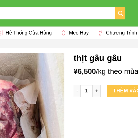
Hệ Thống Cửa Hàng
Mẹo Hay
Chương Trình
thịt gâu gâu
¥
6,500
/kg theo mù
thịt gâu gâu số lượng
THÊM VÀ