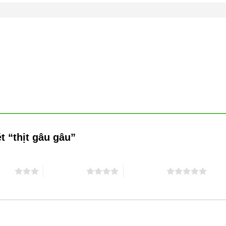
t “thịt gâu gâu”
5 sao
4 trên 5 sao
5 trên 5 sao