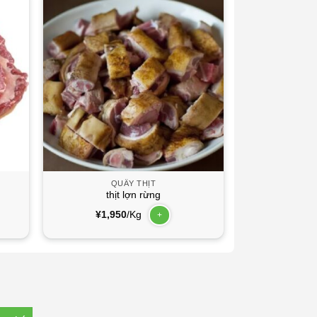
QUẦY THỊT
thịt lợn rừng
¥
1,950
/Kg
+