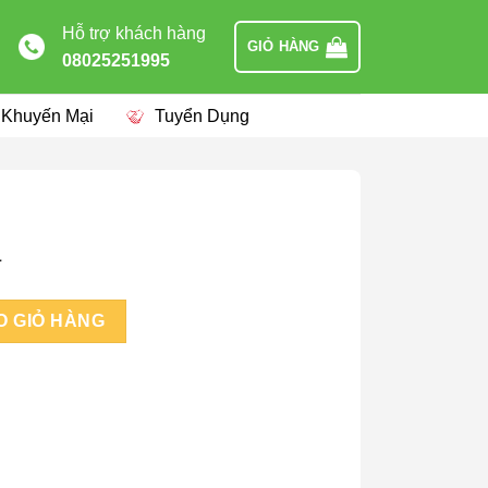
Hỗ trợ khách hàng
GIỎ HÀNG
08025251995
 Khuyến Mại
Tuyển Dụng
a
O GIỎ HÀNG