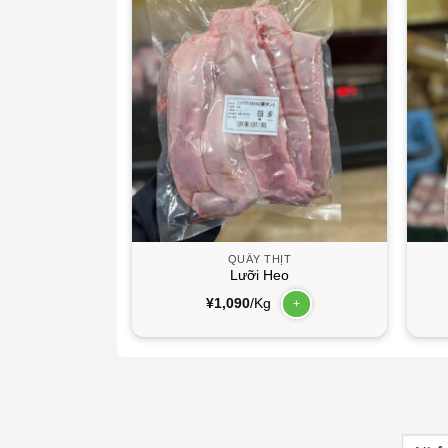
HỊT
QUẦY THỊT
eo
Lưỡi Heo
¥
1,090
/Kg
+
+