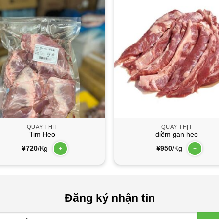
QUẦY THỊT
QUẦY THỊT
Tim Heo
diềm gan heo
¥
720
/Kg
¥
950
/Kg
+
+
Đăng ký nhận tin