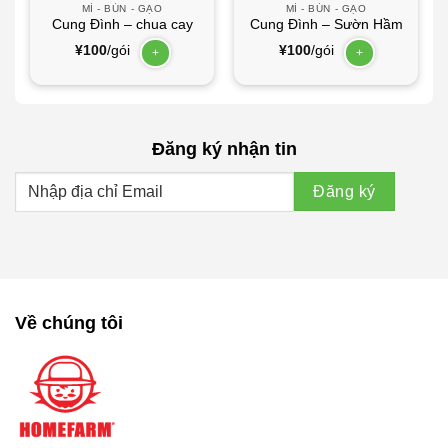
MÌ - BÚN - GẠO
MÌ - BÚN - GẠO
Cung Đình – chua cay
Cung Đình – Sườn Hầm
¥
100
/gói
¥
100
/gói
+
+
Đăng ký nhận tin
Về chúng tôi