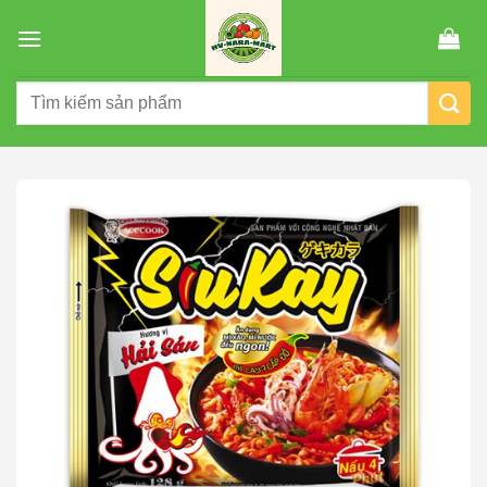
Chuyển
đến
nội
Tìm
dung
kiếm: