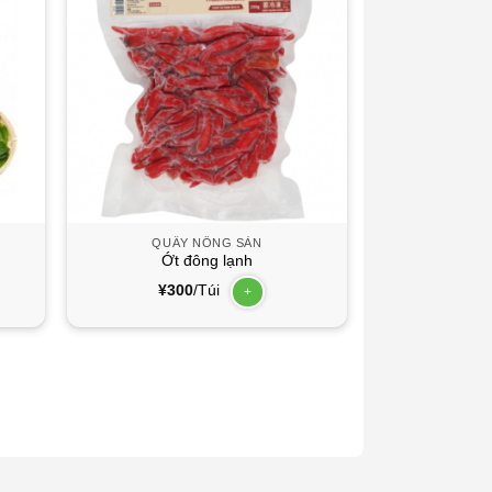
QUẦY NÔNG SẢN
Ớt đông lạnh
¥
300
/Túi
+