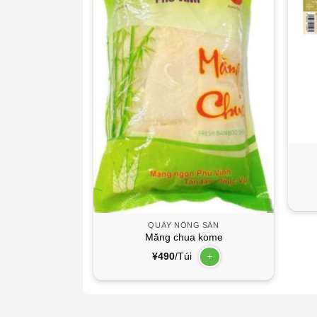
G SẢN
 quả quất }
+
QUẦY NÔNG SẢN
Măng chua kome
¥
490
/Túi
+