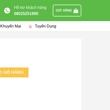
Hỗ trợ khách hàng
GIỎ HÀNG
08025251995
 Khuyến Mại
Tuyển Dụng
O GIỎ HÀNG