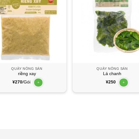
QUẦY NÔNG SẢN
QUẦY NÔNG SẢN
riềng xay
Lá chanh
¥
270
/Gói
¥
250
+
+