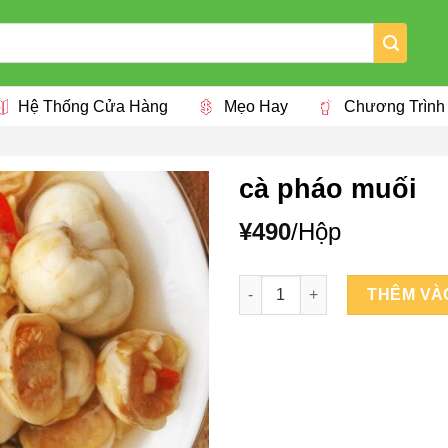
Hệ Thống Cửa Hàng
Mẹo Hay
Chương Trình
cà pháo muối
¥
490
/Hộp
cà pháo muối số lượng
THÊM VÀ