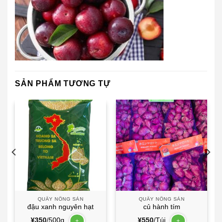
SẢN PHẨM TƯƠNG TỰ
QUẦY NÔNG SẢN
QUẦY NÔNG SẢN
đậu xanh nguyên hạt
củ hành tím
¥
350
/500g
¥
550
/Túi
+
+