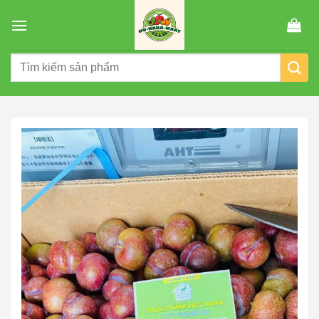
Chuyển
đến
nội
Tìm
dung
kiếm: