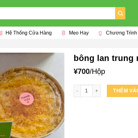
Hệ Thống Cửa Hàng
Mẹo Hay
Chương Trình
bông lan trung
¥
700
/Hộp
bông lan trung muối hộp vuô
THÊM VÀ