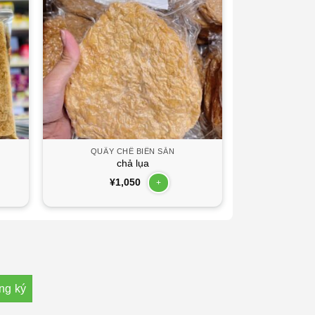
QUẦY CHẾ BIẾN SẴN
chả lụa
¥
1,050
+