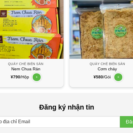
QUẦY CHẾ BIẾN SẴN
QUẦY CHẾ BIẾN SẴN
Nem Chua Rán
Cơm cháy
¥
790
/Hộp
¥
580
/Gói
+
+
Đăng ký nhận tin