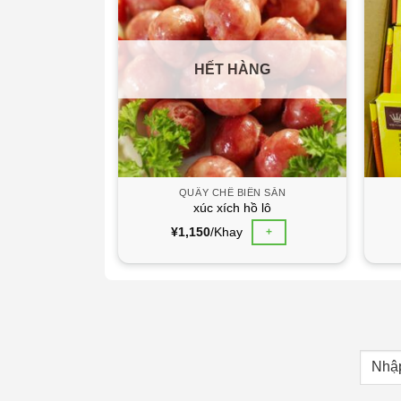
HẾT HÀNG
IẾN SẴN
QUẦY CHẾ BIẾN SẴN
i
xúc xích hồ lô
¥
1,150
/Khay
+
+