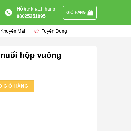
Hỗ trợ khách hàng
GIỎ HÀNG
08025251995
 Khuyến Mại
Tuyển Dụng
 muối hộp vuông
ng số lượng
O GIỎ HÀNG