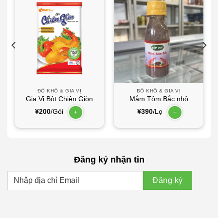
ĐỒ KHÔ & GIA VỊ
ĐỒ KHÔ & GIA VỊ
Gia Vị Bột Chiên Giòn
Mắm Tôm Bắc nhỏ
¥
200
/Gói
¥
390
/Lọ
+
+
Đăng ký nhận tin