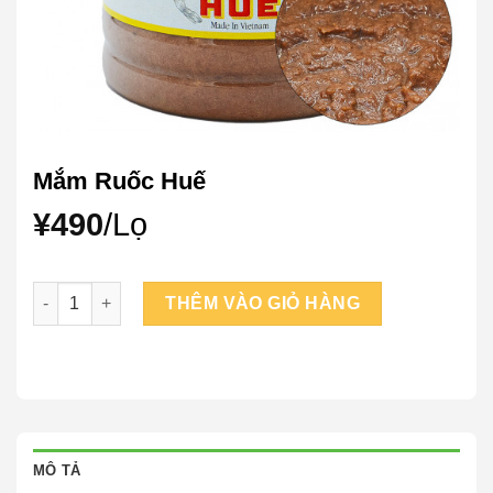
Mắm Ruốc Huế
¥
490
/Lọ
Mắm Ruốc Huế số lượng
THÊM VÀO GIỎ HÀNG
MÔ TẢ