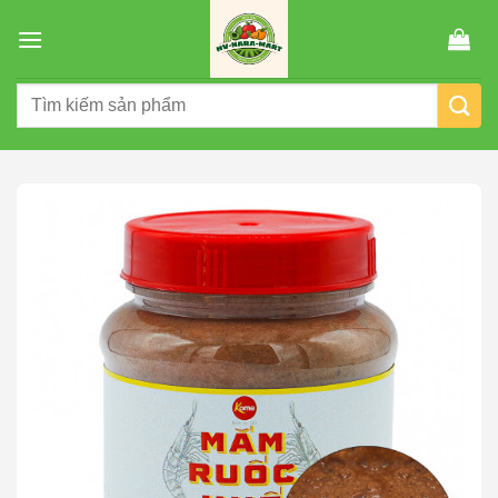
Chuyển
đến
nội
Tìm
dung
kiếm: