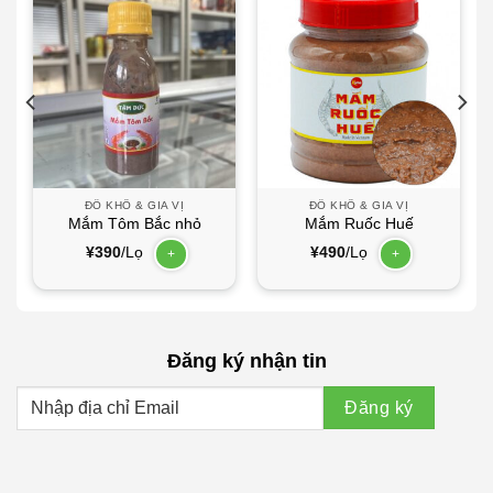
ĐỒ KHÔ & GIA VỊ
ĐỒ KHÔ & GIA VỊ
Mắm Tôm Bắc nhỏ
Mắm Ruốc Huế
¥
390
/Lọ
¥
490
/Lọ
+
+
Đăng ký nhận tin