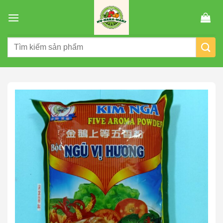
Chuyển
đến
nội
Tìm
dung
kiếm: