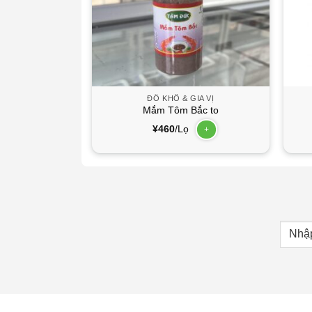
GIA VỊ
ĐỒ KHÔ & GIA VỊ
 tĩnh
Mắm Tôm Bắc to
¥
460
/Lọ
+
+