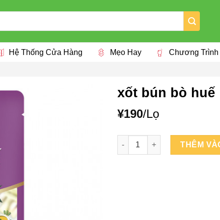
Hệ Thống Cửa Hàng
Mẹo Hay
Chương Trình
xốt bún bò huế
¥
190
/Lọ
xốt bún bò huế số lượng
THÊM VÀ