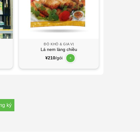
ĐỒ KHÔ & GIA VỊ
Lá nem làng chiều
¥
210
/gói
+