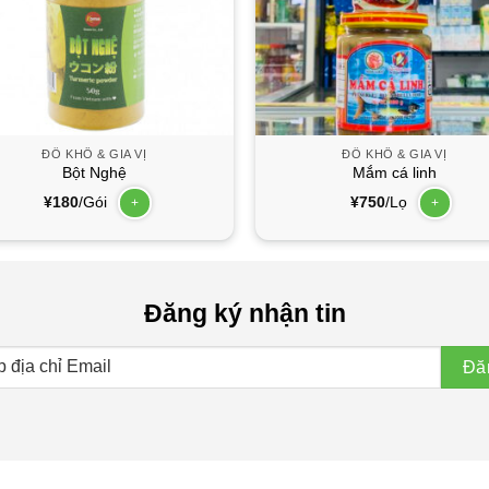
ĐỒ KHÔ & GIA VỊ
ĐỒ KHÔ & GIA VỊ
Bột Nghệ
Mắm cá linh
¥
180
/Gói
¥
750
/Lọ
+
+
Đăng ký nhận tin