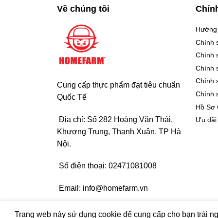
Về chúng tôi
Chín
Hướng
Chính 
Chính 
Chính 
Chính 
Cung cấp thực phẩm đạt tiêu chuẩn
Chính 
Quốc Tế
Hồ Sơ
Địa chỉ: Số 282 Hoàng Văn Thái,
Ưu đãi
Khương Trung, Thanh Xuân, TP Hà
Nội.
Số điện thoại:
02471081008
Email:
info@homefarm.vn
© Bản quyền thuộc về HVMARTNARA |
Design by E
Trang web này sử dụng cookie để cung cấp cho bạn trải ng