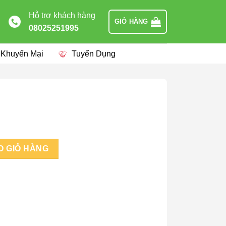
Hỗ trợ khách hàng
GIỎ HÀNG
08025251995
 Khuyến Mại
Tuyển Dụng
O GIỎ HÀNG