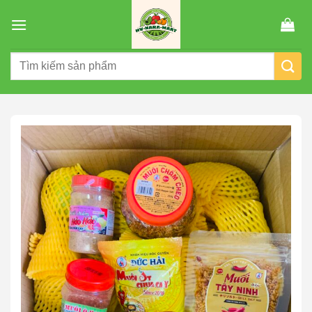
Chuyển
đến
nội
Tìm
dung
kiếm: