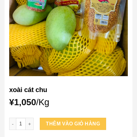
xoài cát chu
¥
1,050
/Kg
xoài cát chu số lượng
THÊM VÀO GIỎ HÀNG