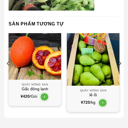
SẢN PHẨM TƯƠNG TỰ
QUẦY NÔNG SẢN
Gấc đông lạnh
QUẦY NÔNG SẢN
lê ổi
¥
420
/Gói
+
¥
720
/kg
+