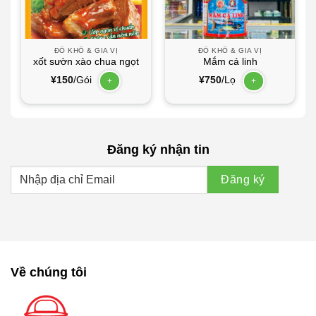
ĐỒ KHÔ & GIA VỊ
ĐỒ KHÔ & GIA VỊ
xốt sườn xào chua ngọt
Mắm cá linh
¥
150
/Gói
¥
750
/Lọ
+
+
Đăng ký nhận tin
Về chúng tôi