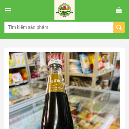
Chuyển
đến
nội
Tìm
dung
kiếm: