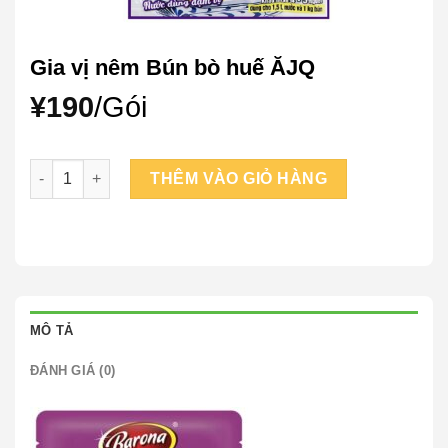
Gia vị nêm Bún bò huế ĂJQ
¥
190
/Gói
Gia vị nêm Bún bò huế ĂJQ số lượng
THÊM VÀO GIỎ HÀNG
MÔ TẢ
ĐÁNH GIÁ (0)