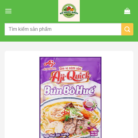
Chuyển
đến
nội
Tìm
dung
kiếm: