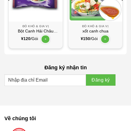
ĐỒ KHÔ & GIA VỊ
ĐỒ KHÔ & GIA VỊ
Bột Canh Hải Châu
xốt canh chua
190g
¥
120
/Gói
¥
150
/Gói
+
+
Đăng ký nhận tin
Về chúng tôi