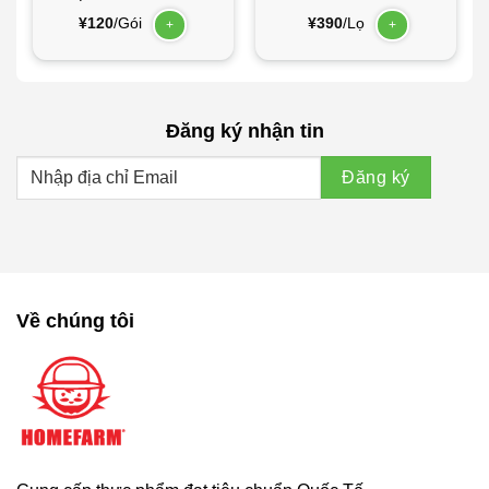
190g
¥
120
/Gói
¥
390
/Lọ
+
+
Đăng ký nhận tin
Về chúng tôi