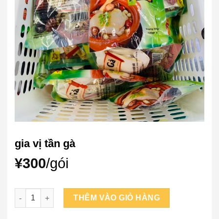
gia vị tần gà
¥
300
/gói
gia vị tần gà số lượng
THÊM VÀO GIỎ HÀNG