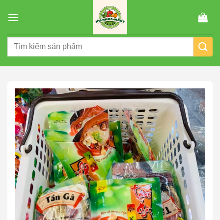
Chuyển
đến
nội
Tìm
dung
kiếm: