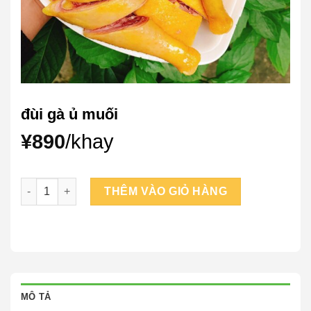
đùi gà ủ muối
¥
890
/khay
đùi gà ủ muối số lượng
THÊM VÀO GIỎ HÀNG
MÔ TẢ