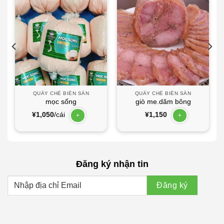
QUẦY CHẾ BIẾN SẴN
QUẦY CHẾ BIẾN SẴN
mọc sống
giò me.dăm bông
¥
1,050
/cái
¥
1,150
+
+
Đăng ký nhận tin