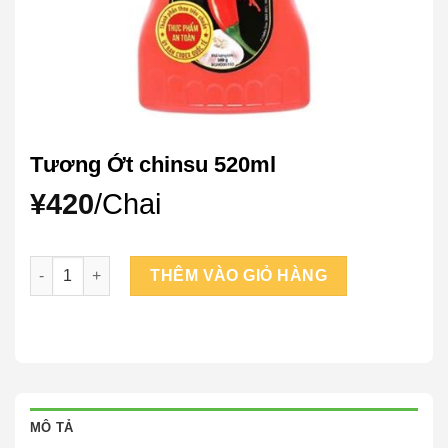
Tương Ớt chinsu 520ml
¥
420
/Chai
Tương Ớt chinsu 520ml số lượng
THÊM VÀO GIỎ HÀNG
MÔ TẢ