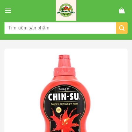
Chuyển
đến
nội
Tìm
dung
kiếm: