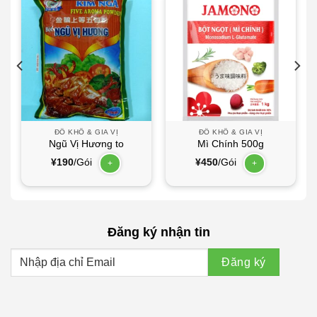
ĐỒ KHÔ & GIA VỊ
ĐỒ KHÔ & GIA VỊ
Ngũ Vị Hương to
Mì Chính 500g
¥
190
/Gói
¥
450
/Gói
+
+
Đăng ký nhận tin