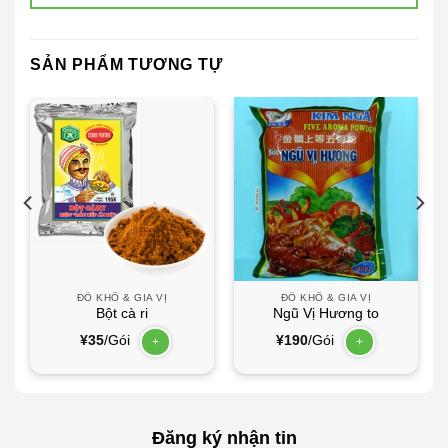
SẢN PHẨM TƯƠNG TỰ
ĐỒ KHÔ & GIA VỊ
ĐỒ KHÔ & GIA VỊ
Bột cà ri
Ngũ Vị Hương to
¥
35
/Gói
¥
190
/Gói
+
+
Đăng ký nhận tin