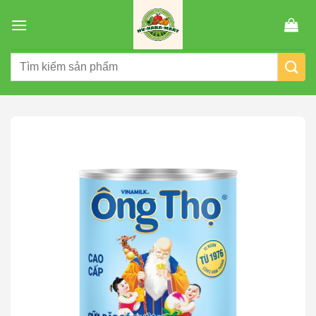
Chuyển
đến
nội
Tìm
dung
kiếm: