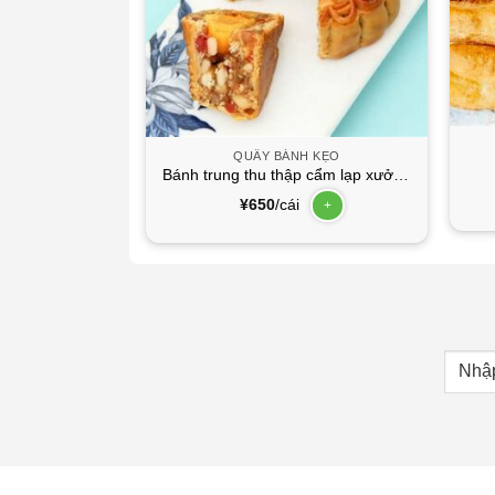
H KẸO
QUẦY BÁNH KẸO
C to
Bánh trung thu thập cẩm lạp xưởng
trứng
¥
650
/cái
+
+