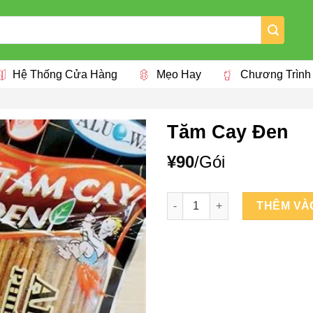
Hệ Thống Cửa Hàng
Mẹo Hay
Chương Trình
Tăm Cay Đen
¥
90
/Gói
Tăm Cay Đen số lượng
THÊM VÀ