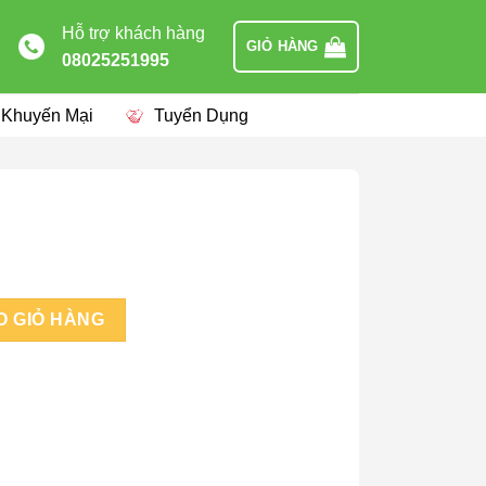
Hỗ trợ khách hàng
GIỎ HÀNG
08025251995
 Khuyến Mại
Tuyển Dụng
O GIỎ HÀNG