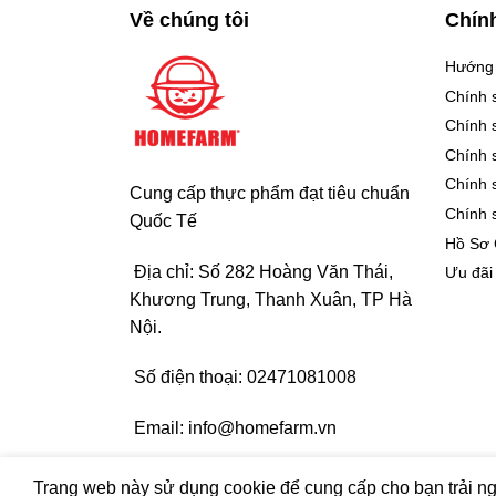
Về chúng tôi
Chín
Hướng
Chính 
Chính 
Chính 
Chính 
Cung cấp thực phẩm đạt tiêu chuẩn
Chính 
Quốc Tế
Hồ Sơ
Địa chỉ: Số 282 Hoàng Văn Thái,
Ưu đãi
Khương Trung, Thanh Xuân, TP Hà
Nội.
Số điện thoại:
02471081008
Email:
info@homefarm.vn
© Bản quyền thuộc về HVMARTNARA |
Design by E
Trang web này sử dụng cookie để cung cấp cho bạn trải ng