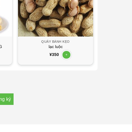
QUẦY BÁNH KẸO
G
lạc luộc
¥
350
+