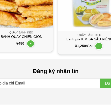
QUẦY BÁNH KẸO
QUẦY BÁNH KẸO
BANH QUẨY CHIÊN GIÒN
bánh pía KIM SA SẦU RIÊN
¥
480
+
¥
1,250
/Gói
+
Đăng ký nhận tin