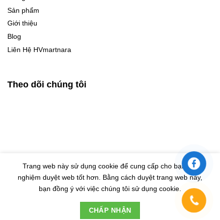
Sản phẩm
Giới thiệu
Blog
Liên Hệ HVmartnara
Theo dõi chúng tôi
Trang web này sử dụng cookie để cung cấp cho bạn trải
nghiệm duyệt web tốt hơn. Bằng cách duyệt trang web này,
© Bản quyền thuộc về HVMARTNARA |
Design by Eras VietNam
bạn đồng ý với việc chúng tôi sử dụng cookie.
Đây là cửa hàng demo nhằm mục đích thử nghiệm nên các
CHẤP NHẬN
đơn hàng sẽ không có hiệu lực.
Bỏ qua