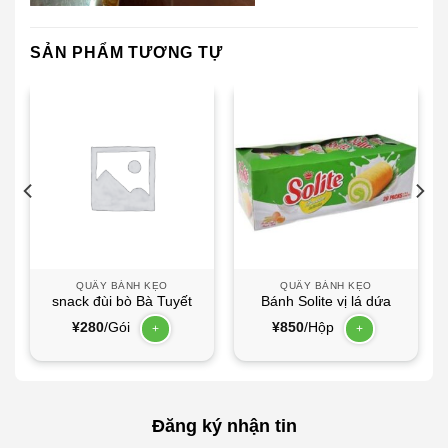
SẢN PHẨM TƯƠNG TỰ
QUẦY BÁNH KẸO
QUẦY BÁNH KẸO
snack đùi bò Bà Tuyết
Bánh Solite vị lá dứa
¥
280
/Gói
¥
850
/Hộp
+
+
Đăng ký nhận tin