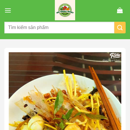
Chuyển
đến
nội
Tìm
dung
kiếm: