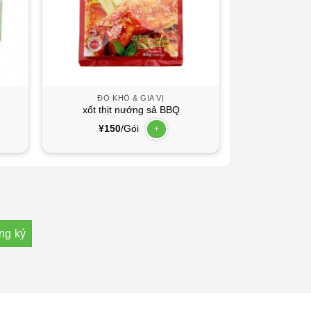
ĐỒ KHÔ & GIA VỊ
xốt thịt nướng sả BBQ
¥
150
/Gói
+