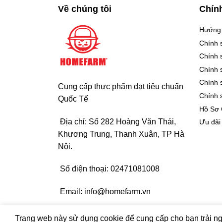
Về chúng tôi
Chín
Hướng
Chính 
Chính 
Chính 
Chính 
Cung cấp thực phẩm đạt tiêu chuẩn
Chính 
Quốc Tế
Hồ Sơ
Địa chỉ: Số 282 Hoàng Văn Thái,
Ưu đãi
Khương Trung, Thanh Xuân, TP Hà
Nội.
Số điện thoại:
02471081008
Email:
info@homefarm.vn
© Bản quyền thuộc về HVMARTNARA |
Design by E
Trang web này sử dụng cookie để cung cấp cho bạn trải ng