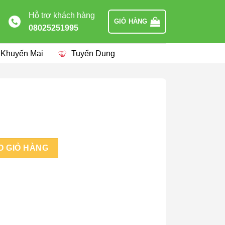
Hỗ trợ khách hàng
GIỎ HÀNG
08025251995
 Khuyến Mại
Tuyển Dụng
O GIỎ HÀNG