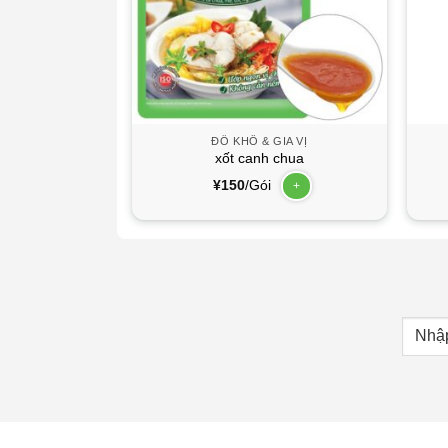
GIA VỊ
ĐỒ KHÔ & GIA VỊ
g chiều
xốt canh chua
¥
150
/Gói
+
+