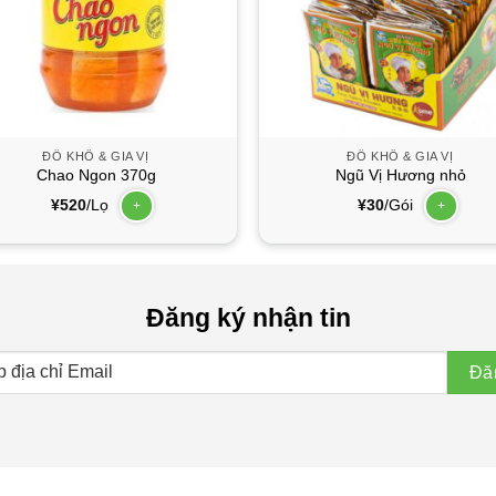
ĐỒ KHÔ & GIA VỊ
ĐỒ KHÔ & GIA VỊ
Chao Ngon 370g
Ngũ Vị Hương nhỏ
¥
520
/Lọ
¥
30
/Gói
+
+
Đăng ký nhận tin