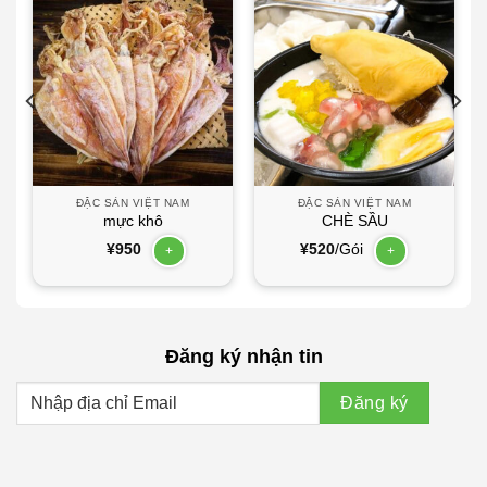
ĐẶC SẢN VIỆT NAM
ĐẶC SẢN VIỆT NAM
mực khô
CHÈ SẦU
¥
950
¥
520
/Gói
+
+
Đăng ký nhận tin