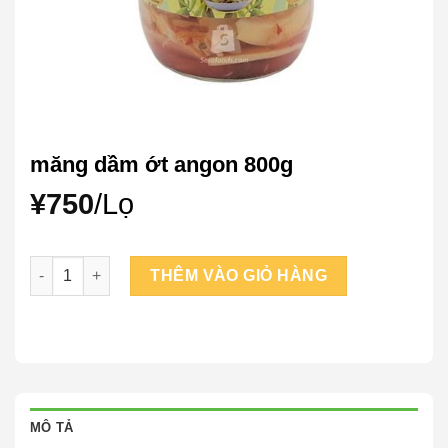
măng dầm ớt angon 800g
¥
750
/Lọ
măng dầm ớt angon 800g số lượng
THÊM VÀO GIỎ HÀNG
MÔ TẢ